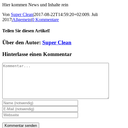
Hier kommen News und Inhalte rein
Von
Super Clean
|
2017-08-22T14:59:20+02:00
9. Juli
2017
|
Allgemein
|
0 Kommentare
Teilen Sie diesen Artikel!
Facebook
X
Reddit
LinkedIn
WhatsApp
Tumblr
Pinterest
Vk
Xing
E-
Über den Autor:
Super Clean
Mail
Hinterlasse einen Kommentar
Kommentar