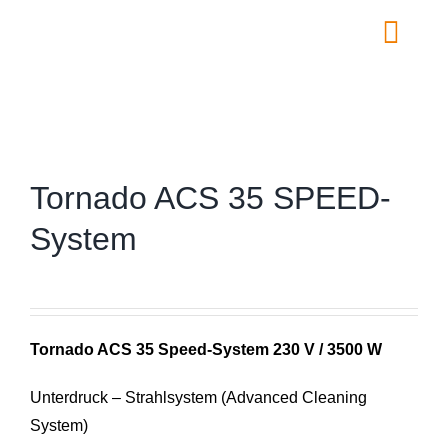
Zum
Inhalt
Togg
springen
Navig
Home
Über uns
Leistungen
Tornado ACS 35 SPEED-
Shop
System
Kontakt
FAQ
Warenkorb
Tornado ACS 35 Speed-System 230 V / 3500 W
Unterdruck – Strahlsystem (Advanced Cleaning
System)