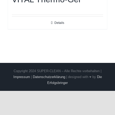
Details
Copyright 2024 SUPER-CLEAN – Alle Rechte vorbehalten |
Impressum
|
Datenschutzerklärung
| designed with ♥ by
Die
Erfolgsbringer