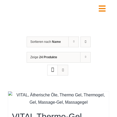
Zum
Inhalt
Togg
springen
Navig
Home
Über uns
Sortieren nach
Name
Leistungen
Shop
Zeige
24 Produkte
Kontakt
FAQ
Warenkorb
VITAL Thermo-Gel