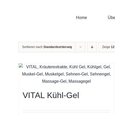
Zum
Inhalt
springen
Home
Übe
Sortieren nach
Standardsortierung
Zeige
12
VITAL Kühl-Gel