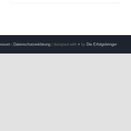
essum
|
Datenschutzerklärung
| designed with ♥ by
Die Erfolgsbringer