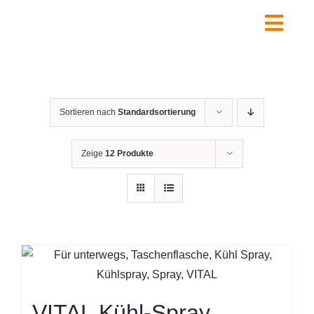
Zum
Inhalt
Togg
springen
Navig
Home
Über uns
Sortieren nach
Standardsortierung
Leistungen
Shop
Zeige
12 Produkte
Kontakt
FAQ
Warenkorb
VITAL Kühl-Spray