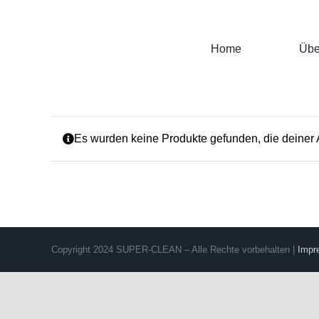
Zum
Inhalt
springen
Home
Übe
Es wurden keine Produkte gefunden, die deiner
Copyright 2024 SUPER-CLEAN – Alle Rechte vorbehalten |
Impr