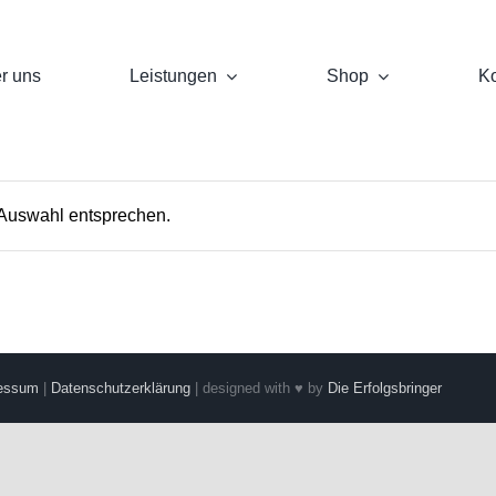
r uns
Leistungen
Shop
Ko
 Auswahl entsprechen.
essum
|
Datenschutzerklärung
| designed with ♥ by
Die Erfolgsbringer