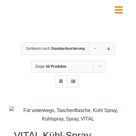
Zum
Inhalt
Togg
springen
Navig
Home
Über uns
Sortieren nach
Standardsortierung
Leistungen
Shop
Zeige
36 Produkte
Kontakt
FAQ
Warenkorb
VITAL Kühl-Spray