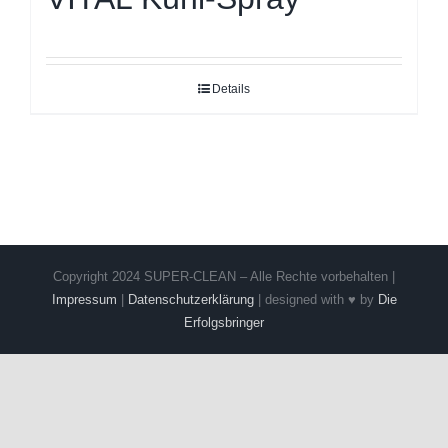
Details
Copyright 2024 SUPER-CLEAN – Alle Rechte vorbehalten |
Impressum
|
Datenschutzerklärung
| designed with ♥ by
Die
Erfolgsbringer