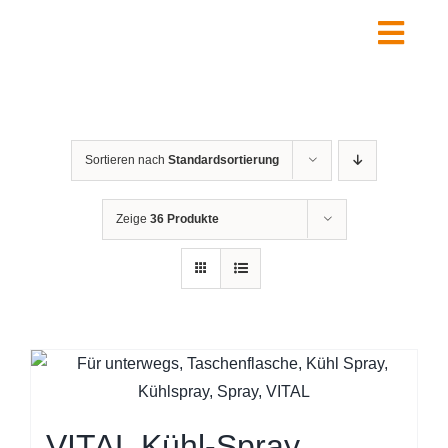
Zum
Inhalt
Togg
springen
Navig
Home
Über uns
Sortieren nach
Standardsortierung
Leistungen
Shop
Zeige
36 Produkte
Kontakt
FAQ
Warenkorb
VITAL Kühl-Spray