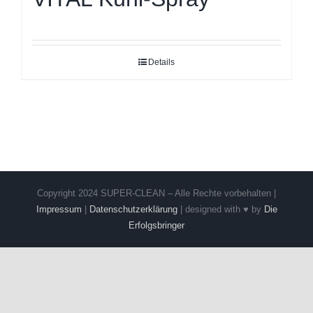
Details
Copyright 2024 SUPER-CLEAN – Alle Rechte vorbehalten |
Impressum
|
Datenschutzerklärung
| designed with ♥ by
Die
Erfolgsbringer