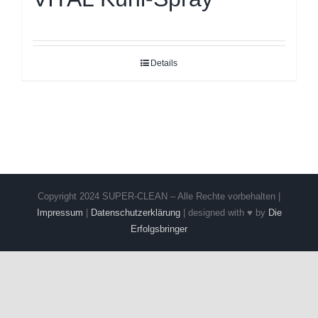
Details
Copyright 2024 SUPER-CLEAN – Alle Rechte vorbehalten |
Impressum
|
Datenschutzerklärung
| designed with ♥ by
Die
Erfolgsbringer