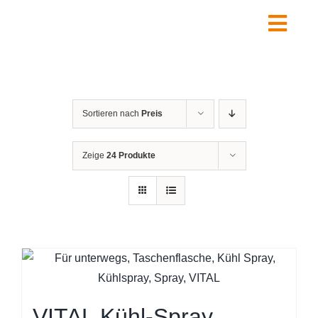
Zum
Inhalt
Togg
springen
Navig
Home
Über uns
Sortieren nach
Preis
Leistungen
Shop
Zeige
24 Produkte
Kontakt
FAQ
Warenkorb
VITAL Kühl-Spray